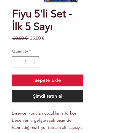
Fiyu 5'li Set -
İlk 5 Sayı
Regular
Sale
 60,00 € 
35,00 €
Price
Price
Quantity
*
Sepete Ekle
Şimdi satın al
Evrensel konuları çocukların Türkçe
becerilerini geliştirecek biçimde
hazırladığımız Fiyu, toplam altı sayısıyla