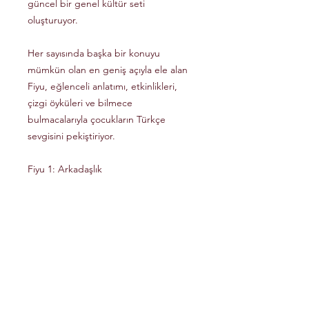
güncel bir genel kültür seti
oluşturuyor.
Her sayısında başka bir konuyu
mümkün olan en geniş açıyla ele alan
Fiyu, eğlenceli anlatımı, etkinlikleri,
çizgi öyküleri ve bilmece
bulmacalarıyla çocukların Türkçe
sevgisini pekiştiriyor.
Fiyu 1: Arkadaşlık
Fiyu 2: Can sıkıntısı
Fiyu 3: Ormanlar
Fiyu 4: Deniz ve okyanuslar
Fiyu 5: Patlama
LYDIA MEDIA LTD