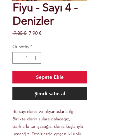
Fiyu - Sayı 4 -
Denizler
Regular
Sale
 9,80 € 
7,90 €
Price
Price
Quantity
*
Sepete Ekle
Şimdi satın al
Bu sayı deniz ve okyanuslarla ilgili.
Birlikte derin sulara dalacağız,
balıklarla tanışacağız, deniz kuşlarıyla
uçacağız. Denizlerde geçen iki ünlü