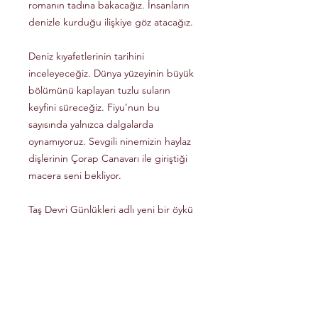
romanın tadına bakacağız. İnsanların
denizle kurduğu ilişkiye göz atacağız.
Deniz kıyafetlerinin tarihini
inceleyeceğiz. Dünya yüzeyinin büyük
bölümünü kaplayan tuzlu suların
keyfini süreceğiz. Fiyu’nun bu
sayısında yalnızca dalgalarda
oynamıyoruz. Sevgili ninemizin haylaz
dişlerinin Çorap Canavarı ile giriştiği
macera seni bekliyor.
Taş Devri Günlükleri adlı yeni bir öykü
dizisine başlıyoruz. Kore’den yosunlu
bir tarifle el becerilerimizi geliştirirken
midemizi de şenlendiriyoruz.
Etkinlikler, bulmacalar da cabası!