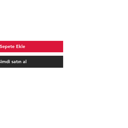
e
ce
Sepete Ekle
Şimdi satın al