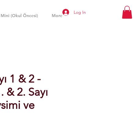
Log In
 Mini (Okul Öncesi)
More
ı 1 & 2 -
. & 2. Sayı
simi ve