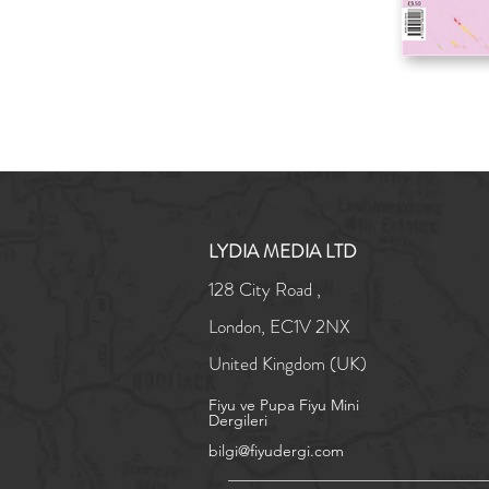
LYDIA MEDIA LTD
128 City Road ,
London,
EC1V 2NX
United Kingdom (UK)
Fiyu ve Pupa Fiyu Mini
Dergileri
bilgi@fiyudergi.com