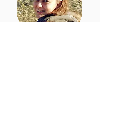
Ezgi Keleş
1984 yılında İstanbul’da doğdu. İlk
çizimlerini salonun duvarlarına yaptı.
Ardından Mimar Sinan Güzel Sanatlar
Üniversitesi Grafik Bölümü'nden mezun
oldu. 12 yıl süresince sanat yönetmeni
olarak birçok ajansta çalıştı.
Şimdi ise duvarlar yerine çocuk
kitaplarına ve dergilerine çizimler
yapıyor. Evli, bir kedi ve bir çocuk annesi