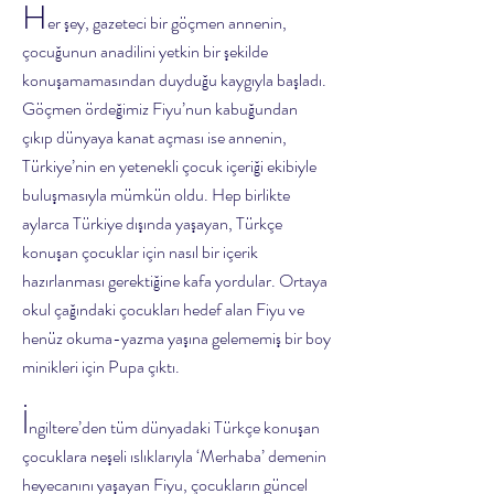
H
er şey, gazeteci bir göçmen annenin,
çocuğunun anadilini yetkin bir şekilde
konuşamamasından duyduğu kaygıyla başladı.
Göçmen ördeğimiz Fiyu’nun kabuğundan
çıkıp dünyaya kanat açması ise annenin,
Türkiye’nin en yetenekli çocuk içeriği ekibiyle
buluşmasıyla mümkün oldu. Hep birlikte
aylarca Türkiye dışında yaşayan, Türkçe
konuşan çocuklar için nasıl bir içerik
hazırlanması gerektiğine kafa yordular. Ortaya
okul çağındaki çocukları hedef alan Fiyu ve
henüz okuma-yazma yaşına gelememiş bir boy
minikleri için Pupa çıktı.
İ
ngiltere’den tüm dünyadaki Türkçe konuşan
çocuklara neşeli ıslıklarıyla ‘Merhaba’ demenin
heyecanını yaşayan Fiyu, çocukların güncel